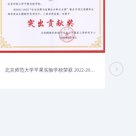
北京师范大学平果实验学校荣获 2022-2023年“社会治理与智慧社会科技支撑”重点专项“大规模学生跨学段成长跟踪研究项目”突出贡献奖