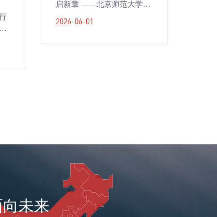
启新章 ——北京师范大学平
响美
果实验学校新队员入队仪式
实验
行
2026-06-01
2026-
成功
验
动
面向未来