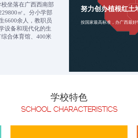
学校坐落在广西西南部
努力创办植根红土
229800
㎡。分小学部
生
6600
余人，教职员
按国家最高标准，办广西最好
学设备和现代化的生
有综合体育馆、
400
米
学校特色
SCHOOL CHARACTERISTICS