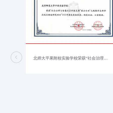
北师大平果附校实验学校荣获“社会治理与智慧社会科技支撑”重点专项“大规模学生跨学段成长跟踪研究项目”2022年度优秀组织奖