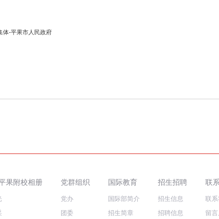
集体-平果市人民政府
平果附校相册
党群组织
国际教育
招生招聘
联
光
党办
国际部简介
招生信息
联系
采
团委
招生简章
招聘信息
留言