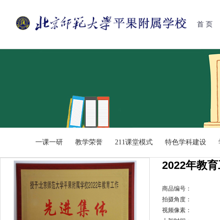
首 页
一课一研
教学荣誉
211课堂模式
特色学科建设
2022年教
商品编号：
拍摄角度：
视频像素：