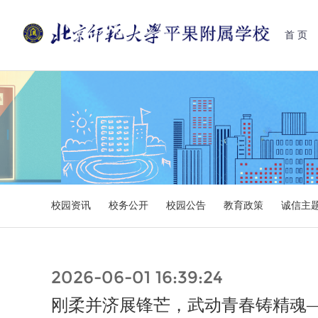
首 页
校园资讯
校务公开
校园公告
教育政策
诚信主
2026-06-01 16:39:24
刚柔并济展锋芒，武动青春铸精魂