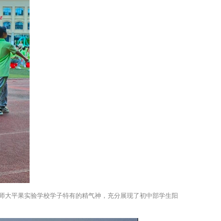
师大平果实验学校学子特有的精气神，充分展现了初中部学生阳