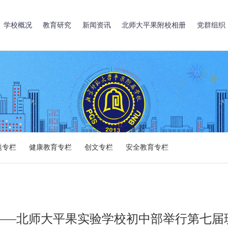
学校概况
教育研究
新闻资讯
北师大平果附校相册
党群组织
题专栏
健康教育专栏
创文专栏
安全教育专栏
——北师大平果实验学校初中部举行第七届