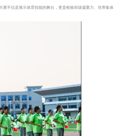
大赛不仅是展示体育技能的舞台，更是检验班级凝聚力、培养集体