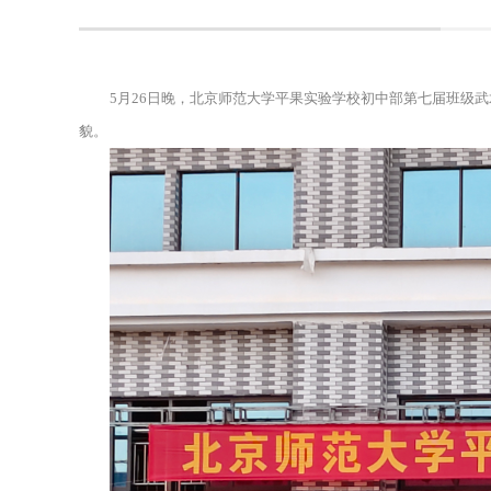
5月26日晚，北京师范大学平果实验学校初中部第七届班级
貌。