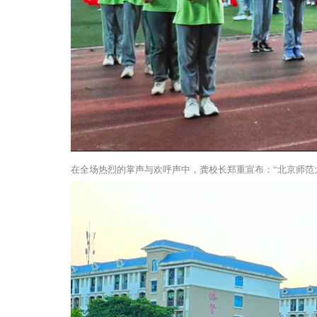
在全场热烈的掌声与欢呼声中，龚校长郑重宣布：
“北京师