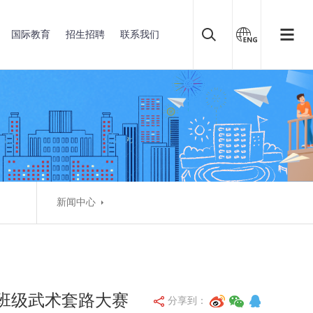
国际教育
招生招聘
联系我们
新闻中心
班级武术套路大赛
分享到：