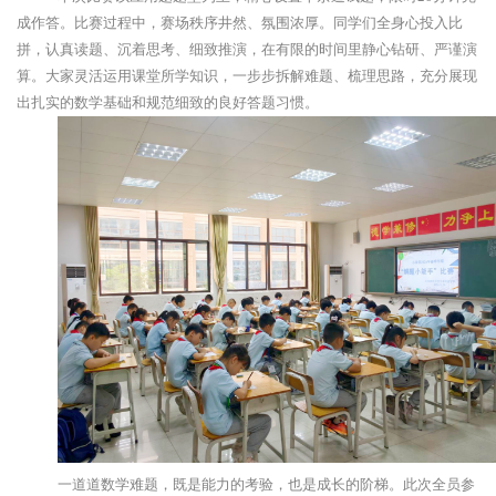
成作答。比赛过程中，赛场秩序井然、氛围浓厚。同学们全身心投入比
拼，认真读题、沉着思考、细致推演，在有限的时间里静心钻研、严谨演
算。大家灵活运用课堂所学知识，一步步拆解难题、梳理思路，充分展现
出扎实的数学基础和规范细致的良好答题习惯。
一道道数学难题，既是能力的考验，也是成长的阶梯。此次全员参