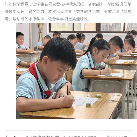
与的数学竞赛，让学生在同台竞技中锤炼思维、夯实能力，切实提升了解
决数学实际问题的能力。本次活动丰富了数学教学形式，有效营造了善思
考、乐钻研的浓厚学风，让数学学习更具趣味性。