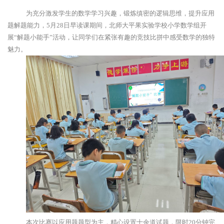
为充分激发学生的数学学习兴趣，锻炼缜密的逻辑思维，提升应用
题解题能力，5月28日早读课期间，北师大平果实验学校小学数学组开
展“解题小能手”活动，让同学们在紧张有趣的竞技比拼中感受数学的独特
魅力。
本次比赛以应用题题型为主，精心设置十余道试题，限时20分钟完