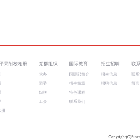
平果附校相册
党群组织
国际教育
招生招聘
联
光
党办
国际部简介
招生信息
联系
采
团委
招生简章
招聘信息
留言
采
妇联
特色课程
誉
工会
联系我们
念册
Copyright(C