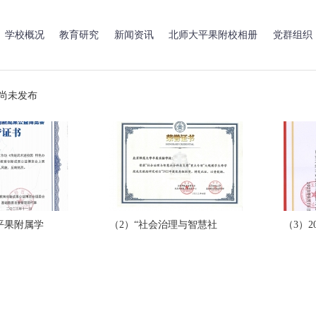
学校概况
教育研究
新闻资讯
北师大平果附校相册
党群组织
或尚未发布
平果附属学
（2）“社会治理与智慧社
（3）2