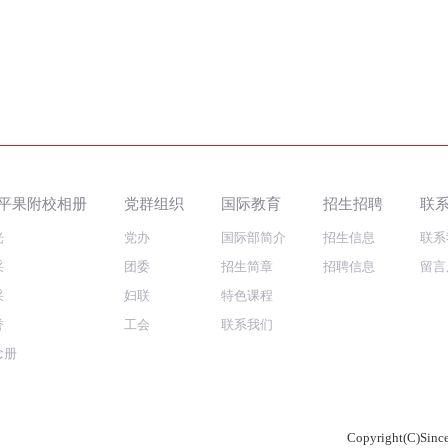
平果附校相册
党群组织
国际教育
招生招聘
联
光
党办
国际部简介
招生信息
联系
采
团委
招生简章
招聘信息
留言
采
妇联
特色课程
誉
工会
联系我们
念册
Copyright(C