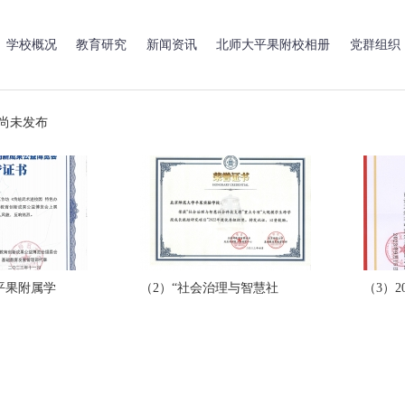
学校概况
教育研究
新闻资讯
北师大平果附校相册
党群组织
或尚未发布
平果附属学
（2）“社会治理与智慧社
（3）2