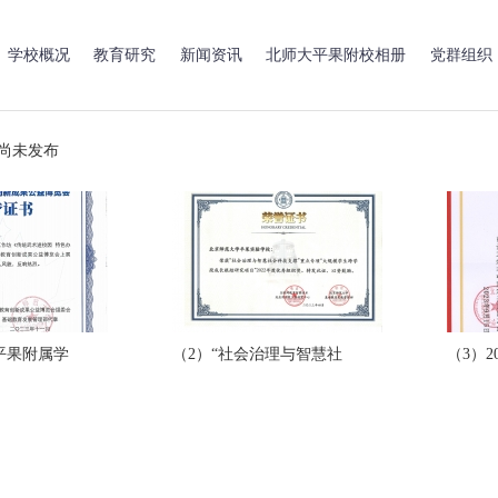
学校概况
教育研究
新闻资讯
北师大平果附校相册
党群组织
或尚未发布
平果附属学
（2）“社会治理与智慧社
（3）2