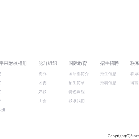
平果附校相册
党群组织
国际教育
招生招聘
联
光
党办
国际部简介
招生信息
联系
采
团委
招生简章
招聘信息
留言
采
妇联
特色课程
誉
工会
联系我们
念册
Copyright(C