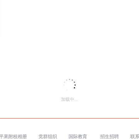
荣誉证书
2022年高中教育工作教学质量奖-平果市人民政府-2022
加载中...
平果附校相册
党群组织
国际教育
招生招聘
联