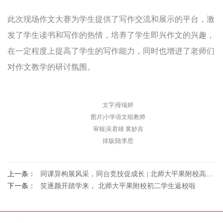
此次现场作文大赛为学生提供了写作交流和展示的平台，激
发了学生读书和写作的热情，培养了学生即兴作文的兴趣，
在一定程度上提高了学生的写作能力，同时也增进了老师们
对作文教学的研讨氛围。
文字|母瑞婷
图片|小学语文组教师
审核|吴君雄 黄妙吉
排版|陆李思
上一条：
同课异构展风采，同台竞技促成长 | 北师大平果附校高中部举行首届“木铎杯”同课异构大赛
下一条：
笑逐颜开踏学来， 北师大平果附校初二学生返校啦