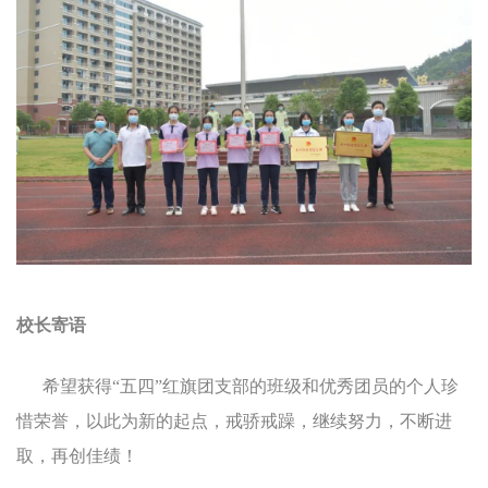
校长寄语
希望获得“五四”红旗团支部的班级和优秀团员的个人珍
惜荣誉，以此为新的起点，戒骄戒躁，继续努力，不断进
取，再创佳绩！