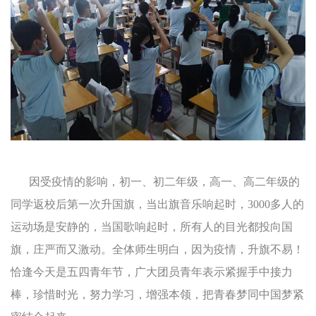
因受疫情的影响，初一、初二年级，高一、高二年级的
同学返校后第一次升国旗，当出旗音乐响起时，3000多人的
运动场是安静的，当国歌响起时，所有人的目光都投向国
旗，庄严而又激动。全体师生明白，因为疫情，升旗不易！
恰逢今天是五四青年节，广大团员青年表示紧握手中接力
棒，珍惜时光，努力学习，增强本领，把青春梦同中国梦紧