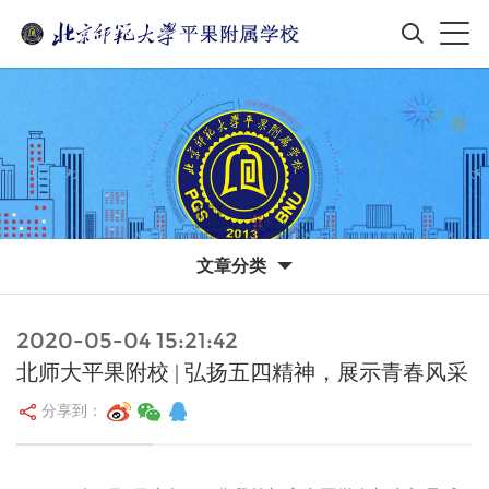
文章分类
2020-05-04 15:21:42
北师大平果附校 | 弘扬五四精神，展示青春风采
分享到：