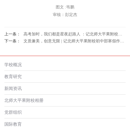
图文 :韦鹏
审核：彭定杰
上一条：
高考加时，我们都是星夜赶路人 ：记北师大平果附校百色市高考二模联考分析会
下一条：
文质兼美，创意无限 | 记北师大平果附校初中部寒假作品展
学校概况
教育研究
新闻资讯
北师大平果附校相册
党群组织
国际教育