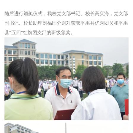
随后进行颁奖仪式，我校党支部书记、校长高庆海，党支部
副书记、校长助理刘福国分别对荣获平果县优秀团员和平果
县“五四”红旗团支部的班级颁奖。