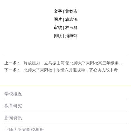
文字 | 黄妙吉
图片 | 农志鸿
审核 | 林玉群
排版 | 潘燕萍
上一条：
释放压力，立马振山河|记北师大平果附校高三年级趣味减压活动
下一条：
北师大平果附校｜浓情六月迎视导，齐心协力战中考
学校概况
教育研究
新闻资讯
北师大平果附校相册