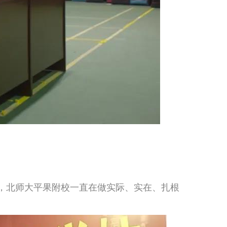
，北师大平果附校一直在做实际、实在、扎根